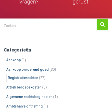
vragen?
gerust!
Z
Zoeken …
o
e
k
e
Categorieën
n
n
Aankoop
(1)
a
a
Aankoop onroerend goed
(30)
r
Registratierechten
(27)
:
Aftrek beroepskosten
(3)
Algemene rechtsbeginselen
(1)
Ambtshalve ontheffing
(1)