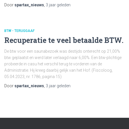
Door
spartax_nieuws
,
3 jaar
geleden
BTW - TERUGGAAF
Recuperatie te veel betaalde BTW.
De btw voor een saunabezoek was destijds onterecht op 21,00%
btw geplaatst en werd later verlaagd naar 6,00%. Een btw-plichtige
probeerde in casu het verschil terug te vorderen van de
Administratie. Hij kreeg daarbij gelijk van het Hof. (Fiscoloog,
05.04.2023, nr. 1786, pagina 15)
Door
spartax_nieuws
,
3 jaar
geleden